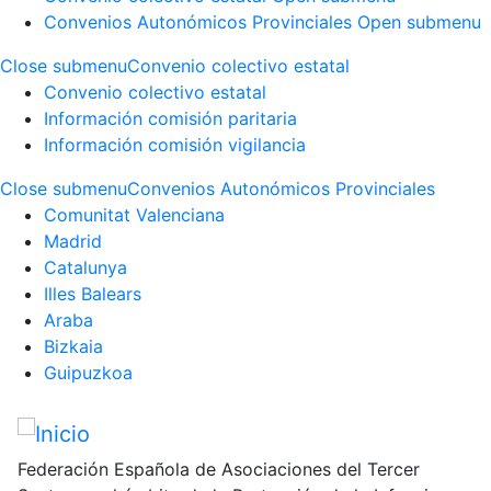
Convenios Autonómicos Provinciales
Open submenu
Close submenu
Convenio colectivo estatal
Convenio colectivo estatal
Información comisión paritaria
Información comisión vigilancia
Close submenu
Convenios Autonómicos Provinciales
Comunitat Valenciana
Madrid
Catalunya
Illes Balears
Araba
Bizkaia
Guipuzkoa
Pasar
al
contenido
Federación Española de Asociaciones del Tercer